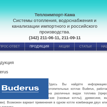
Теплоимпорт-Кама
Системы отопления, водоснабжения и
канализации импортного и российского
производства.
(342) 211-06-11, 211-09-11
ПРОС-ОТВЕТ
ПРОДУКЦИЯ
АКЦИИ
СТАТЬИ
НА
дукция
erus
Здесь Вы найдёте информаци
отопительных котлах Buderus, работ
на различных видах топлива (прир
газе (газовые котлы), древесине, ж
иве). Возможен вариант применения в одном котле комбинации двух или
в топлива.