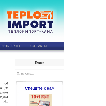
ШИ ОБЪЕКТЫ
КОНТАКТЫ
Поиск
ю об
Спешите к нам
ающих
одном
идком
 трёх