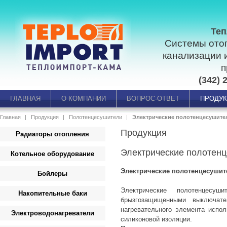
Теп
Системы ото
канализации 
п
(342) 
ГЛАВНАЯ
О КОМПАНИИ
ВОПРОС-ОТВЕТ
ПРОДУ
Главная
Продукция
Полотенцесушители
Электрические полотенцесушите
Продукция
Радиаторы отопления
Электрические полотен
Котельное оборудование
Электрические полотенцесушит
Бойлеры
Электрические полотенцесу
Накопительные баки
брызгозащищенными выключат
нагревательного элемента испо
Электроводонагреватели
силиконовой изоляции.