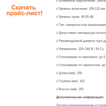
√
Возможное подключение: унита
√
Уровень включения: 100-120 мм
√
Уровень шума: 45-55 dB
√
Тип: поверхностная канализацио
√
Допустимая температура исполь
√
Рекомендуемый диаметр труб дл
√
Напряжение: 220–240 В / 50 Гц
√
Откачивание по вертикали: до 5
√
Откачивание по горизонтали: до
√
Длина (мм): 330
√
Глубина (мм): 163
√
Высота (мм): 263
Дополнительная информация:
Паспорт-канализационная установ