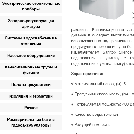
Электрические отопительные
приборы
Запорно-регулирующая
арматура
раковины. Канализационная уст
дизайне и обладает высокими т
Системы водоснабжения и
использованных вод размещены 
отопления
предыдущего поколения, для боле
измельчителем Sanitop Silenc
Насосное оборудование
подключении к унитазу с го
подключении к умывальнику) сток
Канализационные трубы и
фитинги
Характеристики:
√
Максимальный напор, (м): 5
Полотенцесушители
√
Пропускная способность, (куб. м/
Изоляция и герметики
√
Потребляемая мощность: 400 В
Разное
√
Качество воды: грязная
Расширительные баки и
√
Режущий нож: есть
гидроаккумуляторы